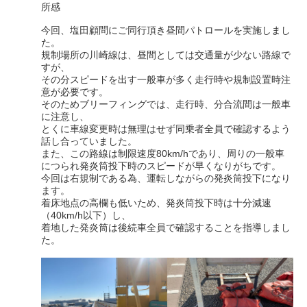
所感
今回、塩田顧問にご同行頂き昼間パトロールを実施しまし
た。
規制場所の川崎線は、昼間としては交通量が少ない路線で
すが、
その分スピードを出す一般車が多く走行時や規制設置時注
意が必要です。
そのためブリーフィングでは、走行時、分合流間は一般車
に注意し、
とくに車線変更時は無理はせず同乗者全員で確認するよう
話し合っていました。
また、この路線は制限速度80km/hであり、周りの一般車
につられ発炎筒投下時のスピードが早くなりがちです。
今回は右規制である為、運転しながらの発炎筒投下になり
ます。
着床地点の高欄も低いため、発炎筒投下時は十分減速
（40km/h以下）し、
着地した発炎筒は後続車全員で確認することを指導しまし
た。