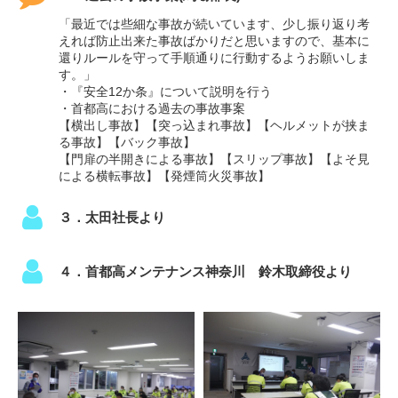
「最近では些細な事故が続いています、少し振り返り考
えれば防止出来た事故ばかりだと思いますので、基本に
還りルールを守って手順通りに行動するようお願いしま
す。」
・『安全12か条』について説明を行う
・首都高における過去の事故事案
【横出し事故】【突っ込まれ事故】【ヘルメットが挟ま
る事故】【バック事故】
【門扉の半開きによる事故】【スリップ事故】【よそ見
による横転事故】【発煙筒火災事故】
３．太田社長より
４．首都高メンテナンス神奈川 鈴木取締役より